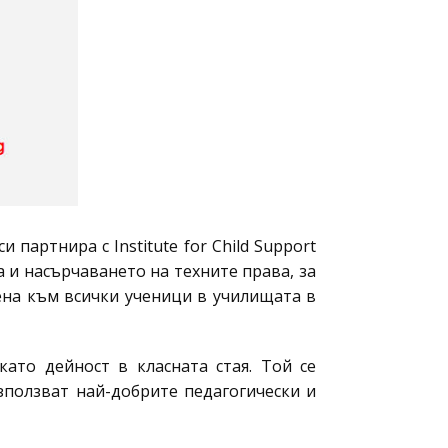
 партнира с Institute for Child Support
а и насърчаването на техните права, за
ена към всички ученици в училищата в
ато дейност в класната стая. Той се
зползват най-добрите педагогически и