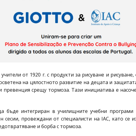
чители от 1920 г. с продукти за рисуване и рисуване, си
 посветена на цялостното развитие на децата и защитат
и превенция срещу тормоза. Тази инициатива е насоч
да бъде интегриран в училищните учебни програми к
н сесии, провеждани от специалисти на IAC, като се и
едотвратяване и борба с тормоза.