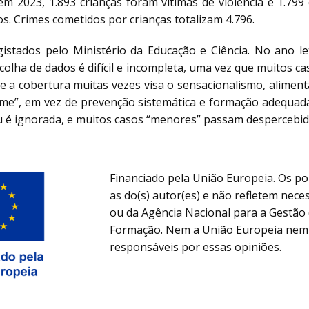
em 2023, 1.893 crianças foram vítimas de violência e 1.79
os. Crimes cometidos por crianças totalizam 4.796.
gistados pelo Ministério da Educação e Ciência. No ano le
 recolha de dados é difícil e incompleta, uma vez que muitos
a cobertura muitas vezes visa o sensacionalismo, aliment
me”, em vez de prevenção sistemática e formação adequada
ou é ignorada, e muitos casos “menores” passam despercebid
Financiado pela União Europeia. Os po
as do(s) autor(es) e não refletem nec
ou da Agência Nacional para a Gestã
Formação. Nem a União Europeia nem 
responsáveis por essas opiniões.