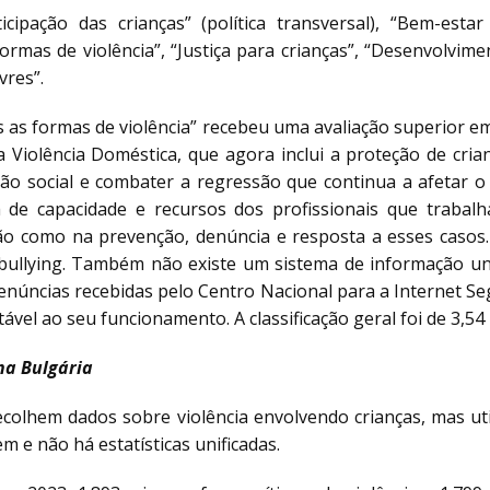
cipação das crianças” (política transversal), “Bem-estar
ormas de violência”, “Justiça para crianças”, “Desenvolvimen
vres”.
as as formas de violência” recebeu uma avaliação superior 
a Violência Doméstica, que agora inclui a proteção de cria
ão social e combater a regressão que continua a afetar o 
a de capacidade e recursos dos profissionais que trabal
cação como na prevenção, denúncia e resposta a esses casos
e bullying. Também não existe um sistema de informação un
denúncias recebidas pelo Centro Nacional para a Internet Se
vel ao seu funcionamento. A classificação geral foi de 3,54
na Bulgária
recolhem dados sobre violência envolvendo crianças, mas uti
m e não há estatísticas unificadas.